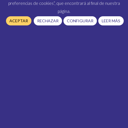
ser»
preferencias de cookies”, que encontrará al final de nuestra
página.
En
Cristalería Muñoz
, nuestro cliente es
ACEPTAR
RECHAZAR
CONFIGURAR
LEER MÁS
nuestro valor más preciado, por lo que
trabajamos intensamente, para ofrecerles la
suma de nuestros
30 años de experiencia
, con
los productos más vanguardistas.
VER CATÁLOGOS
SOLICITAR PRESUPUESTO