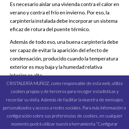
Es necesario aislar una vivienda contra el calor en
verano y contra el frío en invierno. Por eso, la
carpintería instalada debe incorporar un sistema
eficaz de rotura del puente térmico.
Además de todo eso, una buena carpintería debe
ser capaz de evitar la aparición del efecto de
condensación, producido cuando la temperatura
exterior es muy baja y la humedad relativa
interior es alta.
CRISTALERÍA MUÑOZ, como responsable de esta web, utiliza
cookies propias y de terceros para recoger estadísticas y
recordar su visita. Además de facilitar la muestra de mensajes
personalizados y acceso a redes sociales. Para más información o
configuración sobre sus preferencias de cookies, en cualquier
«Calidad, nuestra razón de
momento podrá utilizar nuestra herramienta “Configurar